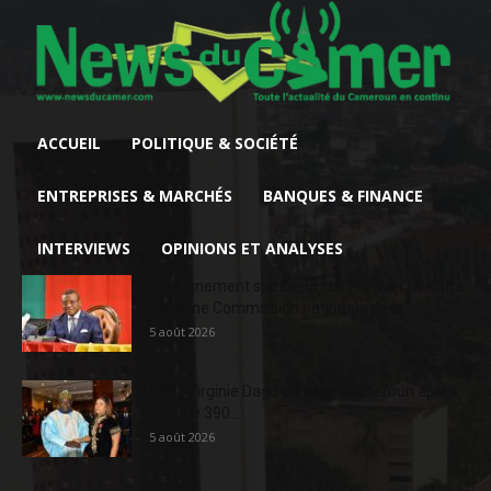
ACCUEIL
POLITIQUE & SOCIÉTÉ
ENTREPRISES & MARCHÉS
BANQUES & FINANCE
INTERVIEWS
OPINIONS ET ANALYSES
Enseignement supérieur : Le Premier ministre
crée une Commission nationale de la...
5 août 2026
AFD : Virginie Dago quitte le Cameroun après
près de 390...
5 août 2026