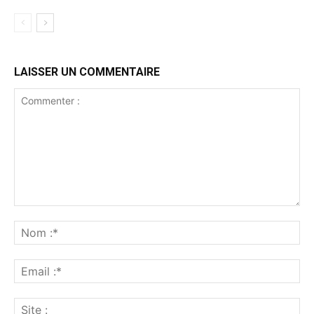
LAISSER UN COMMENTAIRE
Commenter
:
No
:*
Ema
:*
Sit