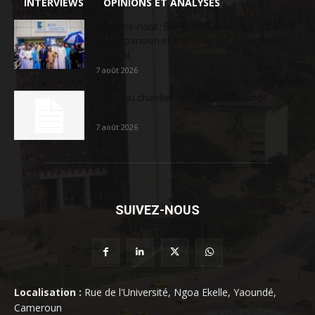
INTERVIEWS
OPINIONS ET ANALYSES
Extrême-nord : BGFIBank Cameroun accélère
son expansion et renforce son engagement
sociétal...
7 août 2026
Nouveau chantier sur la route Yaoundé-
Douala
7 août 2026
SUIVEZ-NOUS
Localisation :
Rue de l'Université, Ngoa Ekelle, Yaoundé,
Cameroun