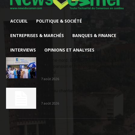
ACCUEIL
POLITIQUE & SOCIÉTÉ
ENTREPRISES & MARCHÉS
BANQUES & FINANCE
INTERVIEWS
OPINIONS ET ANALYSES
Extrême-nord : BGFIBank Cameroun accélère
son expansion et renforce son engagement
sociétal...
7 août 2026
Nouveau chantier sur la route Yaoundé-
Douala
7 août 2026