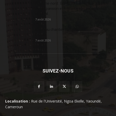
Extrême-nord : BGFIBank Cameroun accélère
son expansion et renforce son engagement
sociétal...
7 août 2026
Nouveau chantier sur la route Yaoundé-
Douala
7 août 2026
SUIVEZ-NOUS
Localisation :
Rue de l'Université, Ngoa Ekelle, Yaoundé,
Cameroun