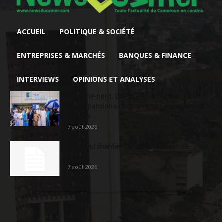
ACCUEIL
POLITIQUE & SOCIÉTÉ
ENTREPRISES & MARCHÉS
BANQUES & FINANCE
INTERVIEWS
OPINIONS ET ANALYSES
Extrême-nord : BGFIBank Cameroun accélère
son expansion et renforce son engagement
sociétal...
7 août 2026
Nouveau chantier sur la route Yaoundé-
Douala
7 août 2026