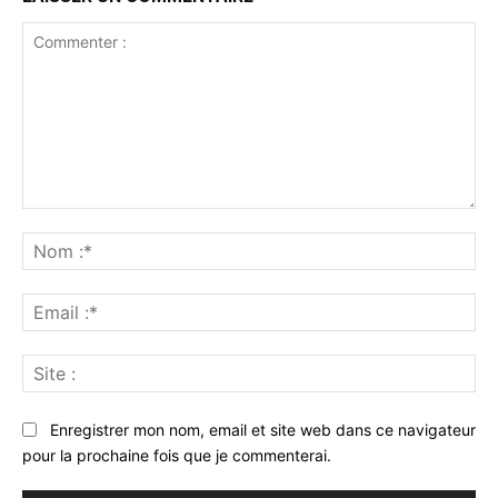
Commenter
:
No
:*
Ema
:*
Sit
:
Enregistrer mon nom, email et site web dans ce navigateur
pour la prochaine fois que je commenterai.