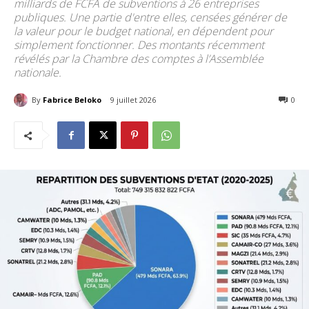
milliards de FCFA de subventions à 26 entreprises
publiques. Une partie d'entre elles, censées générer de
la valeur pour le budget national, en dépendent pour
simplement fonctionner. Des montants récemment
révélés par la Chambre des comptes à l’Assemblée
nationale.
By
Fabrice Beloko
9 juillet 2026
88
0