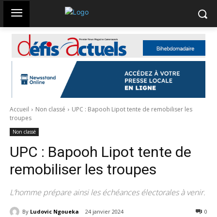
Accueil
Non classé
UPC : Bapooh Lipot tente de remobiliser les
troupes
Non classé
UPC : Bapooh Lipot tente de
remobiliser les troupes
L’homme prépare ainsi les échéances électorales à venir.
By
Ludovic Ngoueka
24 janvier 2024
202
0