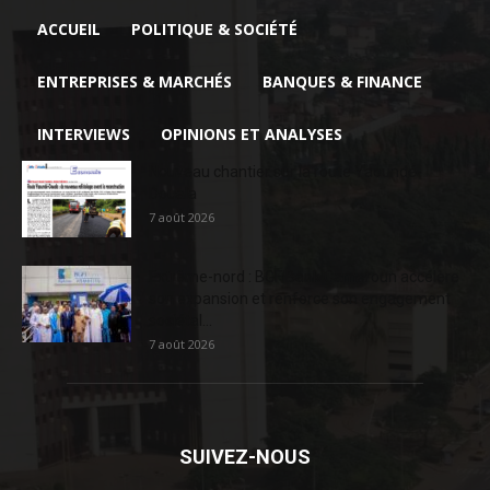
ACCUEIL
POLITIQUE & SOCIÉTÉ
ENTREPRISES & MARCHÉS
BANQUES & FINANCE
INTERVIEWS
OPINIONS ET ANALYSES
Nouveau chantier sur la route Yaoundé-
Douala
7 août 2026
Extrême-nord : BGFIBank Cameroun accélère
son expansion et renforce son engagement
sociétal...
7 août 2026
SUIVEZ-NOUS