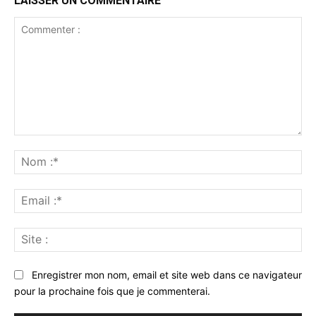
LAISSER UN COMMENTAIRE
Commenter
:
No
:*
Ema
:*
Sit
:
Enregistrer mon nom, email et site web dans ce navigateur
pour la prochaine fois que je commenterai.