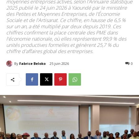
moyennes entreprises actives, selon l'Annuaire statistique
2025 publié le 24 juin 2026 à Yaoundé par le ministère
des Petites et Moyennes Entreprises, de l'Économie
Sociale et de l'Artisanat. Ce chiffre, en hausse de 6,5 %
sur un an, a été multiplié par deux depuis 2019. Ces
chiffres confirment la place centrale des PME dans
l'économie nationale, où elles représentent 99,9 % des
unités productives formelles et génèrent 25,7 % du
chiffre d'affaires global des entreprises.
By
Fabrice Beloko
25 juin 2026
58
0