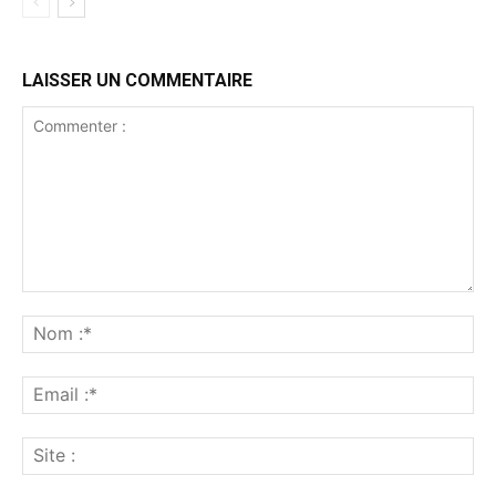
LAISSER UN COMMENTAIRE
Commenter
:
No
:*
Ema
:*
Sit
: