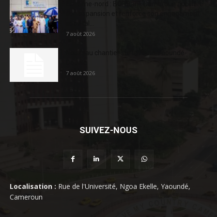
Extrême-nord : BGFIBank Cameroun accélère
son expansion et renforce son engagement
sociétal...
7 août 2026
Nouveau chantier sur la route Yaoundé-
Douala
7 août 2026
SUIVEZ-NOUS
Localisation :
Rue de l'Université, Ngoa Ekelle, Yaoundé,
Cameroun