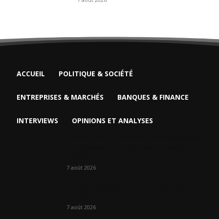
ACCUEIL
POLITIQUE & SOCIÉTÉ
ENTREPRISES & MARCHÉS
BANQUES & FINANCE
INTERVIEWS
OPINIONS ET ANALYSES
Extrême-nord : BGFIBank Cameroun accélère
son expansion et renforce son engagement
sociétal...
7 août 2026
Nouveau chantier sur la route Yaoundé-
Douala
7 août 2026