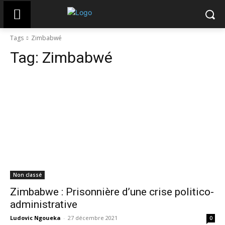
Tags
Zimbabwé
Tag:
Zimbabwé
Non classé
Zimbabwe : Prisonnière d’une crise politico-
administrative
Ludovic Ngoueka
-
27 décembre 2021
0