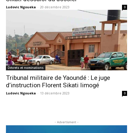
Ludovic Ngoueka
-
20 décembre 2023
0
Décrets et nominations
Tribunal militaire de Yaoundé : Le juge
d’instruction Florent Sikati limogé
Ludovic Ngoueka
-
13 décembre 2023
0
- Advertisment -