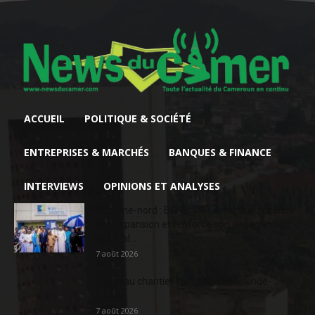
ACCUEIL
POLITIQUE & SOCIÉTÉ
ENTREPRISES & MARCHÉS
BANQUES & FINANCE
INTERVIEWS
OPINIONS ET ANALYSES
Extrême-nord : BGFIBank Cameroun accélère
son expansion et renforce son engagement
sociétal...
7 août 2026
Nouveau chantier sur la route Yaoundé-
Douala
7 août 2026