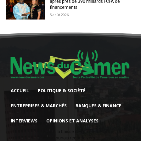
après près de 390 milliards FCFA de
financements
5 août 2026
ACCUEIL
POLITIQUE & SOCIÉTÉ
ENTREPRISES & MARCHÉS
BANQUES & FINANCE
INTERVIEWS
OPINIONS ET ANALYSES
Face à la baisse des prix, le cacao
camerounais regarde vers...