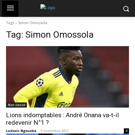
Tags
Simon Omossola
Tag:
Simon Omossola
Non classé
Lions indomptables : André Onana va-t-il
redevenir N°1 ?
Ludovic Ngoueka
-
9 novembre 2021
0