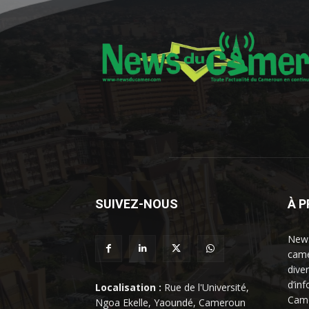
SUIVEZ-NOUS
À 
News
came
dive
d’in
Localisation :
Rue de l'Université,
Came
Ngoa Ekelle, Yaoundé, Cameroun