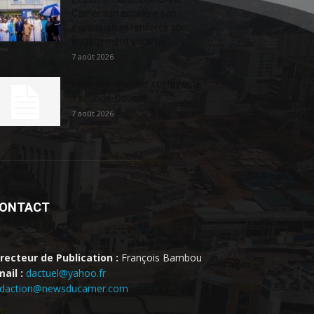
Cameroun accélère son
expansion et renforce son
engagement sociétal...
7 août 2026
Nouveau chantier sur la route
Yaoundé-Douala
7 août 2026
ONTACT
irecteur de Publication :
François Bambou
ail :
dactuel@yahoo.fr
edaction@newsducamer.com