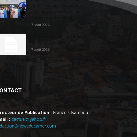
Cameroun accélère son
expansion et renforce son
engagement sociétal...
7 août 2026
Nouveau chantier sur la route
Yaoundé-Douala
7 août 2026
ONTACT
irecteur de Publication :
François Bambou
ail :
dactuel@yahoo.fr
edaction@newsducamer.com