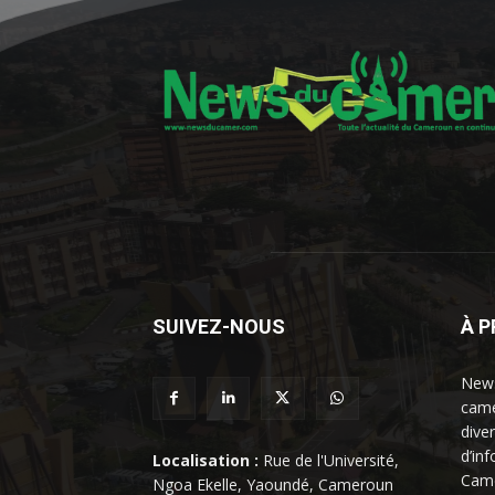
SUIVEZ-NOUS
À 
News
came
dive
d’in
Localisation :
Rue de l'Université,
Came
Ngoa Ekelle, Yaoundé, Cameroun