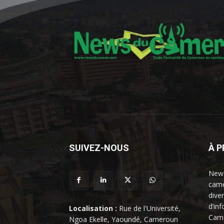
SUIVEZ-NOUS
À 
News
came
dive
d’in
Localisation :
Rue de l'Université,
Came
Ngoa Ekelle, Yaoundé, Cameroun