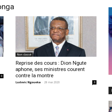
onga
Non classé
Reprise des cours : Dion Ngute
aphone, ses ministres courent
contre la montre
0
Ludovic Ngoueka
-
28 mai 2020
0