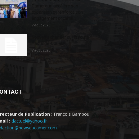
Cameroun accélère son
expansion et renforce son
engagement sociétal...
7 août 2026
Nouveau chantier sur la route
Yaoundé-Douala
7 août 2026
ONTACT
irecteur de Publication :
François Bambou
ail :
dactuel@yahoo.fr
edaction@newsducamer.com