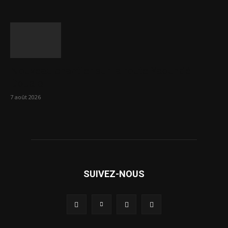
Nouveau chantier sur la route Yaoundé-
Douala
7 août 2026
SUIVEZ-NOUS