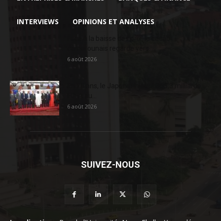
INTERVIEWS
OPINIONS ET ANALYSES
Face à la baisse des prix, le cacao
camerounais regarde vers...
6 août 2026
En 20 ans, le Japon a injecté 363,3 milliards
FCFA au...
6 août 2026
SUIVEZ-NOUS