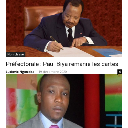
Non classé
Préfectorale : Paul Biya remanie les cartes
Ludovic Ngoueka
-
19 décembre 2020
0