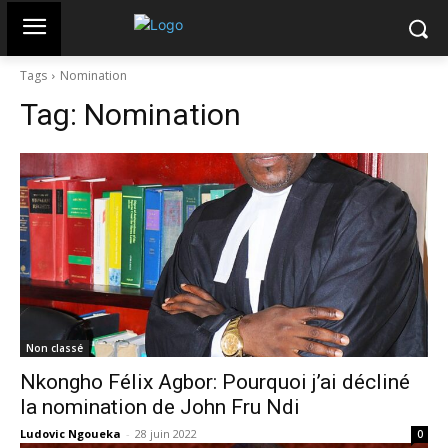
Tags
Nomination
Tag:
Nomination
Non classé
Nkongho Félix Agbor: Pourquoi j’ai décliné
la nomination de John Fru Ndi
Ludovic Ngoueka
-
28 juin 2022
0