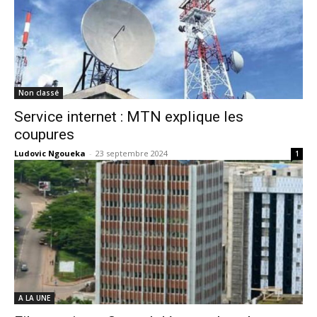
Non classé
Service internet : MTN explique les
coupures
Ludovic Ngoueka
-
23 septembre 2024
1
A LA UNE