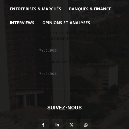
ENTREPRISES & MARCHÉS
BANQUES & FINANCE
INTERVIEWS
OPINIONS ET ANALYSES
Extrême-nord : BGFIBank Cameroun accélère
son expansion et renforce son engagement
sociétal...
7 août 2026
Nouveau chantier sur la route Yaoundé-
Douala
7 août 2026
SUIVEZ-NOUS