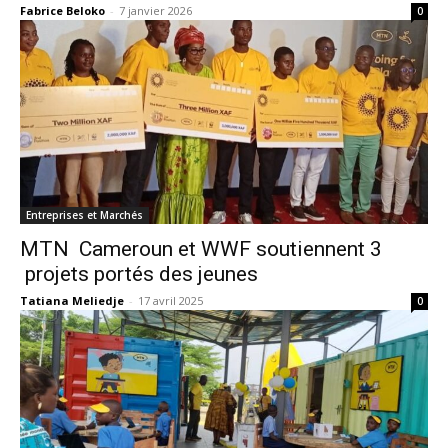
Fabrice Beloko
-
7 janvier 2026
0
Entreprises et Marchés
MTN Cameroun et WWF soutiennent 3
projets portés des jeunes
Tatiana Meliedje
-
17 avril 2025
0