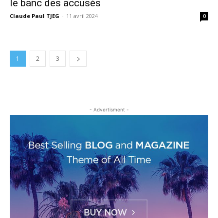
le banc des accusés
Claude Paul TJEG
-
11 avril 2024
0
1
2
3
- Advertisment -