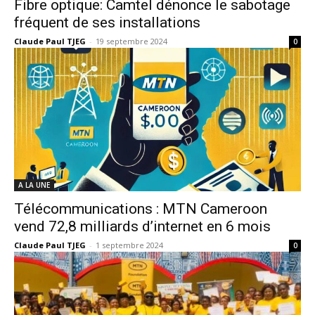
Fibre optique: Camtel dénonce le sabotage
fréquent de ses installations
Claude Paul TJEG
-
19 septembre 2024
0
A LA UNE
Télécommunications : MTN Cameroon
vend 72,8 milliards d’internet en 6 mois
Claude Paul TJEG
-
1 septembre 2024
0