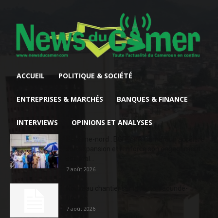
ACCUEIL
POLITIQUE & SOCIÉTÉ
ENTREPRISES & MARCHÉS
BANQUES & FINANCE
INTERVIEWS
OPINIONS ET ANALYSES
Extrême-nord : BGFIBank Cameroun accélère
son expansion et renforce son engagement
sociétal...
7 août 2026
Nouveau chantier sur la route Yaoundé-
Douala
7 août 2026