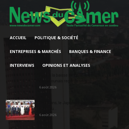
ACCUEIL
POLITIQUE & SOCIÉTÉ
ENTREPRISES & MARCHÉS
BANQUES & FINANCE
INTERVIEWS
OPINIONS ET ANALYSES
Face à la baisse des prix, le cacao
camerounais regarde vers...
6 août 2026
En 20 ans, le Japon a injecté 363,3 milliards
FCFA au...
6 août 2026