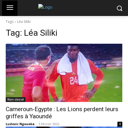
Tags
Léa Siliki
Tag:
Léa Siliki
Non classé
Cameroun-Egypte : Les Lions perdent leurs
griffes à Yaoundé
Ludovic Ngoueka
-
3 février 2022
0