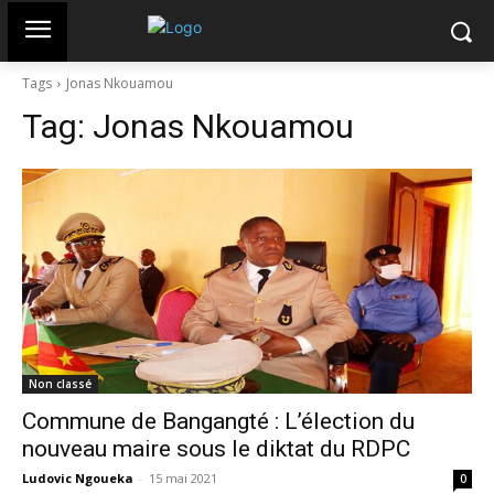
Tags
Jonas Nkouamou
Tag:
Jonas Nkouamou
Non classé
Commune de Bangangté : L’élection du
nouveau maire sous le diktat du RDPC
Ludovic Ngoueka
-
15 mai 2021
0