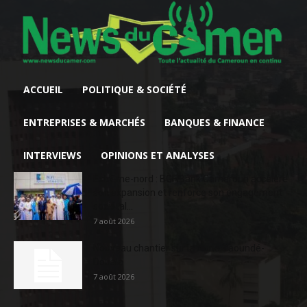
ACCUEIL
POLITIQUE & SOCIÉTÉ
ENTREPRISES & MARCHÉS
BANQUES & FINANCE
INTERVIEWS
OPINIONS ET ANALYSES
Extrême-nord : BGFIBank Cameroun accélère
son expansion et renforce son engagement
sociétal...
7 août 2026
Nouveau chantier sur la route Yaoundé-
Douala
7 août 2026