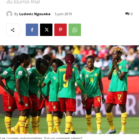
du tournoi final.
By
Ludovic Ngoueka
5 juin 2019
2742
0
Les Lionnes indomptables: Est-on vraiment sérein?