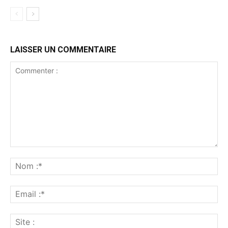
LAISSER UN COMMENTAIRE
Commenter
:
No
:*
Ema
:*
Sit