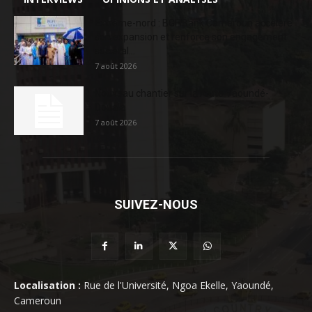
Extrême-nord : BGFIBank Cameroun accélère
son expansion et renforce son engagement
sociétal...
7 août 2026
Nouveau chantier sur la route Yaoundé-
Douala
7 août 2026
SUIVEZ-NOUS
Localisation :
Rue de l'Université, Ngoa Ekelle, Yaoundé,
Cameroun