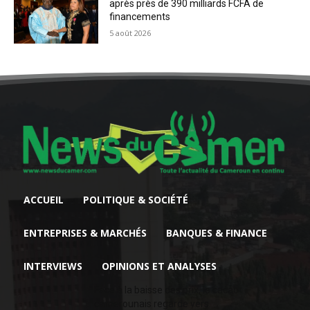
après près de 390 milliards FCFA de
financements
5 août 2026
ACCUEIL
POLITIQUE & SOCIÉTÉ
ENTREPRISES & MARCHÉS
BANQUES & FINANCE
INTERVIEWS
OPINIONS ET ANALYSES
Face à la baisse des prix, le cacao
camerounais regarde vers...