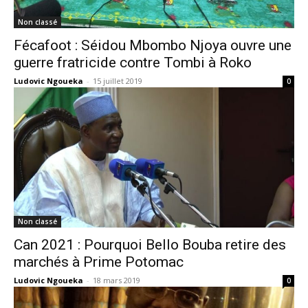
Non classé
Fécafoot : Séidou Mbombo Njoya ouvre une
guerre fratricide contre Tombi à Roko
Ludovic Ngoueka
-
15 juillet 2019
0
Non classé
Can 2021 : Pourquoi Bello Bouba retire des
marchés à Prime Potomac
Ludovic Ngoueka
-
18 mars 2019
0