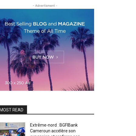
- Advertisment -
MOST READ
Extrême-nord : BGFIBank
Cameroun accélère son