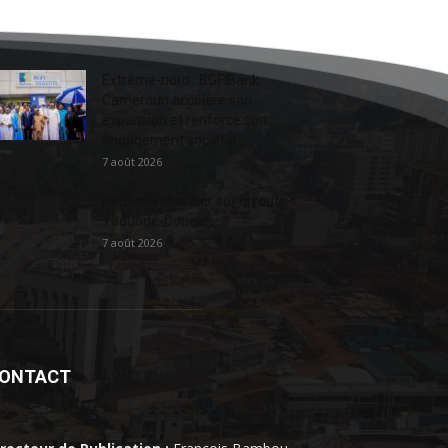
Extrême-nord : BGFIBank
Cameroun accélère son
expansion et renforce son
engagement sociétal...
7 août 2026
Nouveau chantier sur la route
Yaoundé-Douala
7 août 2026
ONTACT