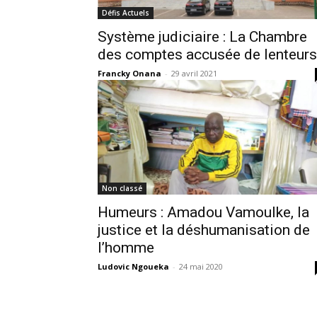
Défis Actuels
Système judiciaire : La Chambre
des comptes accusée de lenteurs
Francky Onana
-
29 avril 2021
Non classé
Humeurs : Amadou Vamoulke, la
justice et la déshumanisation de
l’homme
Ludovic Ngoueka
-
24 mai 2020