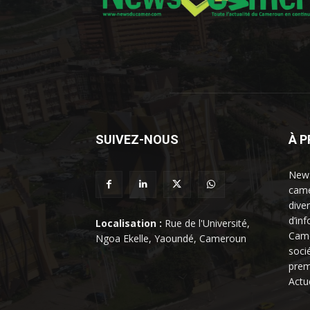
SUIVEZ-NOUS
À 
News
came
dive
d’in
Localisation :
Rue de l'Université,
Came
Ngoa Ekelle, Yaoundé, Cameroun
soci
prem
Actu