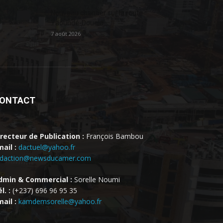
Nouveau chantier sur la route
Yaoundé-Douala
7 août 2026
ONTACT
irecteur de Publication :
François Bambou
ail :
dactuel@yahoo.fr
edaction@newsducamer.com
dmin & Commercial :
Sorelle Noumi
l. :
(+237) 696 96 95 35
ail :
kamdemsorelle@yahoo.fr