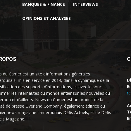
BANQUES & FINANCE
INTERVIEWS
OPINIONS ET ANALYSES
PROPOS
C
 du Camer est un site d’informations générales
D
rounais, mis en service en 2014, dans la dynamique de la
Em
rsification des supports d’informations, et avec le souci
r
former les internautes du monde entier sur les nouvelles du
roun et d’ailleurs. News du Camer est un produit de la
A
été de presse Overland Company, également éditrice du
Té
ier news magazine camerounais Défis Actuels, et de Défis
Em
els Magazine.