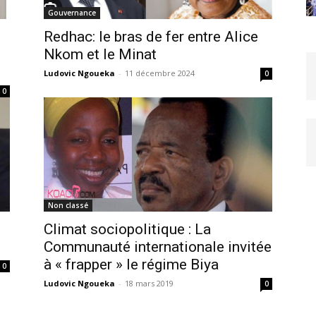
Gouvernance
Redhac: le bras de fer entre Alice
Nkom et le Minat
Ludovic Ngoueka
-
11 décembre 2024
0
0
Non classé
Climat sociopolitique : La
Communauté internationale invitée
à « frapper » le régime Biya
0
Ludovic Ngoueka
-
18 mars 2019
0