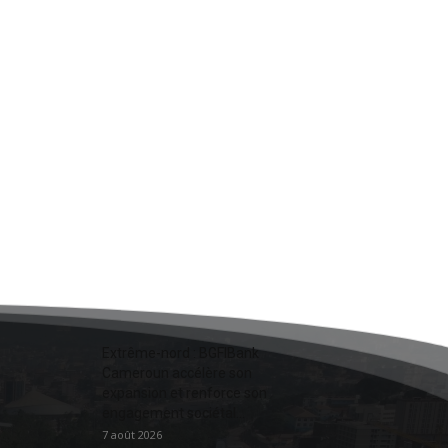
Extrême-nord : BGFIBank
Cameroun accélère son
expansion et renforce son
engagement sociétal...
7 août 2026