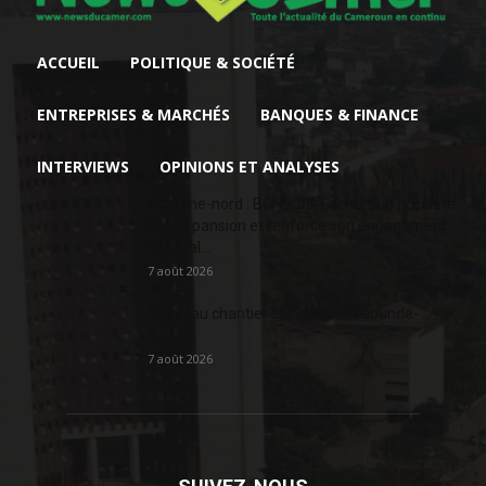
ACCUEIL
POLITIQUE & SOCIÉTÉ
ENTREPRISES & MARCHÉS
BANQUES & FINANCE
INTERVIEWS
OPINIONS ET ANALYSES
Extrême-nord : BGFIBank Cameroun accélère
son expansion et renforce son engagement
sociétal...
7 août 2026
Nouveau chantier sur la route Yaoundé-
Douala
7 août 2026