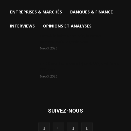
ENTREPRISES & MARCHÉS
BANQUES & FINANCE
INTERVIEWS
OPINIONS ET ANALYSES
Face à la baisse des prix, le cacao
camerounais regarde vers...
6 août 2026
En 20 ans, le Japon a injecté 363,3 milliards
FCFA au...
6 août 2026
SUIVEZ-NOUS