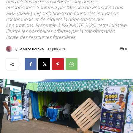
des palettes en bois conformes aux normes
européennes. Soutenue par l’Agence de Promotion des
PME (APME), CKJ ambitionne de fournir les industriels
camerounais et de réduire la dépendance aux
importations. Présentée à PROMOTE 2026, cette initiative
illustre les possibilités offertes par la transformation
locale des ressources forestières.
By
Fabrice Beloko
17 juin 2026
55
0