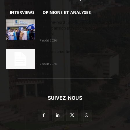
INTERVIEWS
OPINIONS ET ANALYSES
Extrême-nord : BGFIBank Cameroun accélère
son expansion et renforce son engagement
sociétal...
7 août 2026
Nouveau chantier sur la route Yaoundé-
Douala
7 août 2026
SUIVEZ-NOUS