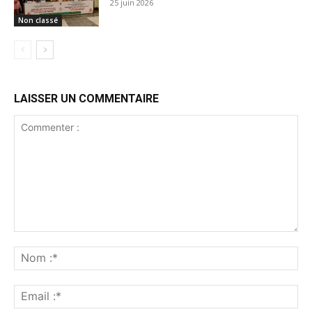
25 juin 2026
Non classé
LAISSER UN COMMENTAIRE
Commenter
:
No
:*
Ema
:*