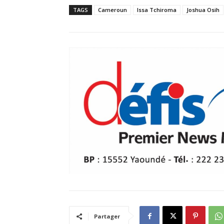
TAGS
Cameroun
Issa Tchiroma
Joshua Osih
Partager