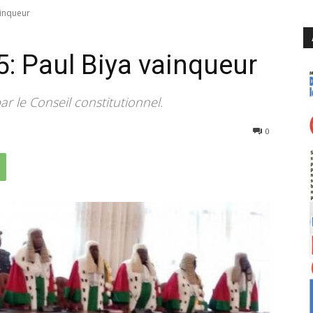
ainqueur
5: Paul Biya vainqueur
ar le Conseil constitutionnel.
233
0