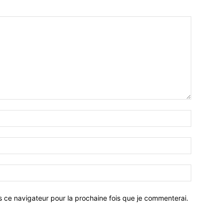
Nom
:*
Email
:*
Site
:
s ce navigateur pour la prochaine fois que je commenterai.