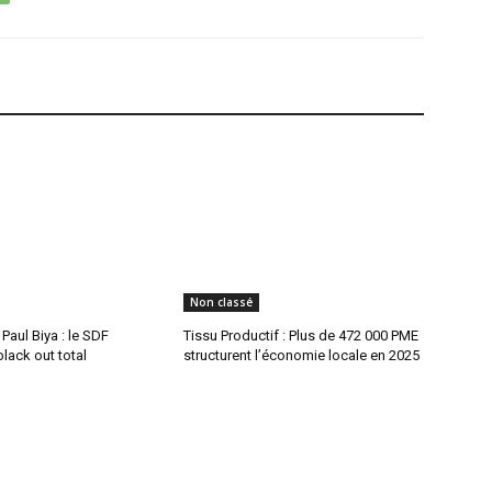
Non classé
aul Biya : le SDF
Tissu Productif : Plus de 472 000 PME
lack out total
structurent l’économie locale en 2025