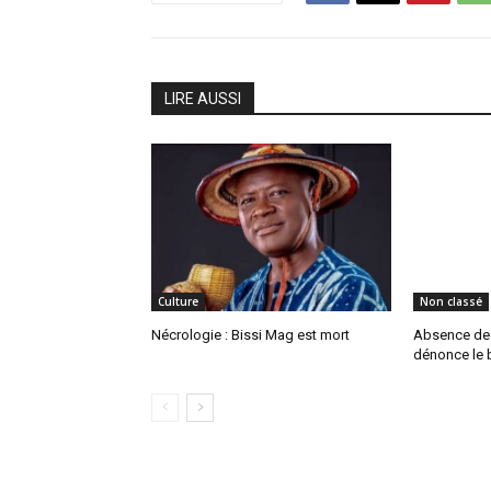
LIRE AUSSI
Culture
Non classé
Nécrologie : Bissi Mag est mort
Absence de P
dénonce le b