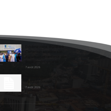
Extrême-nord : BGFIBank
Cameroun accélère son
expansion et renforce son
engagement sociétal...
7 août 2026
Nouveau chantier sur la route
Yaoundé-Douala
7 août 2026