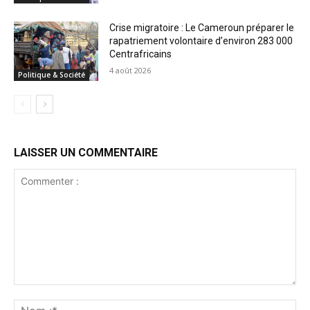
Crise migratoire : Le Cameroun préparer le
rapatriement volontaire d’environ 283 000
Centrafricains
4 août 2026
Politique & Société
LAISSER UN COMMENTAIRE
Commenter
:
No