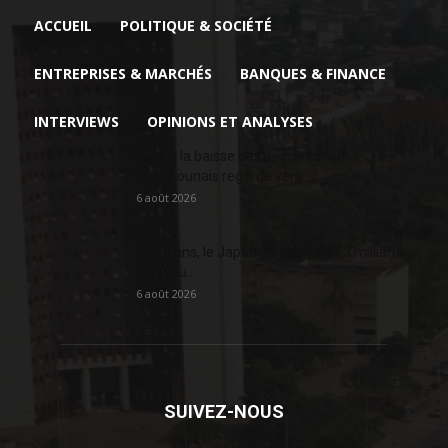
ACCUEIL
POLITIQUE & SOCIÉTÉ
ENTREPRISES & MARCHÉS
BANQUES & FINANCE
INTERVIEWS
OPINIONS ET ANALYSES
Face à la baisse des prix, le cacao
camerounais regarde vers...
6 août 2026
En 20 ans, le Japon a injecté 363,3 milliards
FCFA au...
6 août 2026
SUIVEZ-NOUS