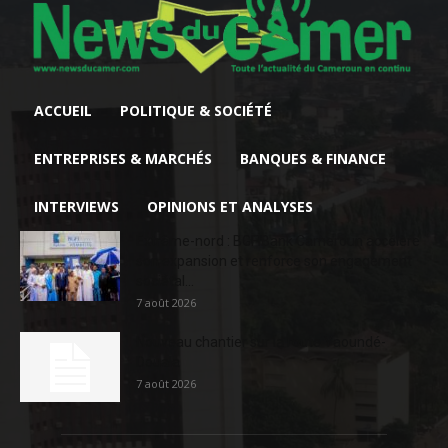
ACCUEIL
POLITIQUE & SOCIÉTÉ
ENTREPRISES & MARCHÉS
BANQUES & FINANCE
INTERVIEWS
OPINIONS ET ANALYSES
Extrême-nord : BGFIBank Cameroun accélère
son expansion et renforce son engagement
sociétal...
7 août 2026
Nouveau chantier sur la route Yaoundé-
Douala
7 août 2026