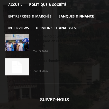
ACCUEIL
POLITIQUE & SOCIÉTÉ
ENTREPRISES & MARCHÉS
BANQUES & FINANCE
INTERVIEWS
OPINIONS ET ANALYSES
Extrême-nord : BGFIBank Cameroun accélère
son expansion et renforce son engagement
sociétal...
7 août 2026
Nouveau chantier sur la route Yaoundé-
Douala
7 août 2026
SUIVEZ-NOUS