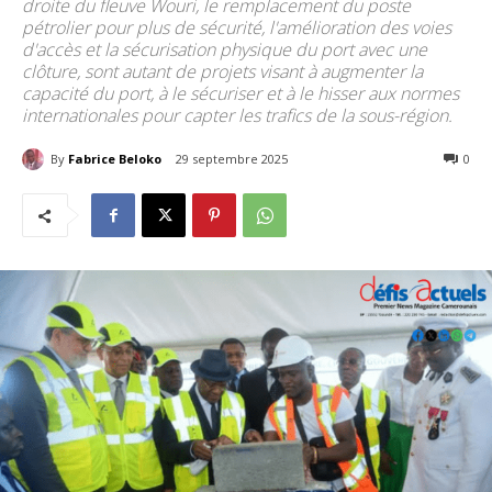
droite du fleuve Wouri, le remplacement du poste
pétrolier pour plus de sécurité, l'amélioration des voies
d'accès et la sécurisation physique du port avec une
clôture, sont autant de projets visant à augmenter la
capacité du port, à le sécuriser et à le hisser aux normes
internationales pour capter les trafics de la sous-région.
By
Fabrice Beloko
29 septembre 2025
177
0