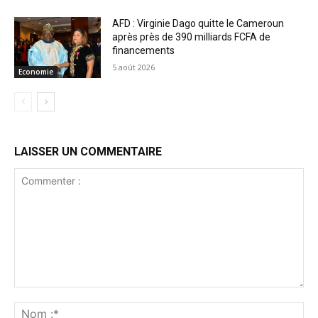
AFD : Virginie Dago quitte le Cameroun
après près de 390 milliards FCFA de
financements
5 août 2026
Economie
LAISSER UN COMMENTAIRE
Commenter
:
No