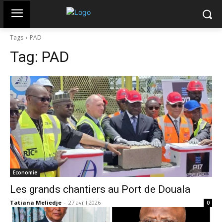
Tags
PAD
Tag:
PAD
Economie
Les grands chantiers au Port de Douala
Tatiana Meliedje
-
27 avril 2026
0