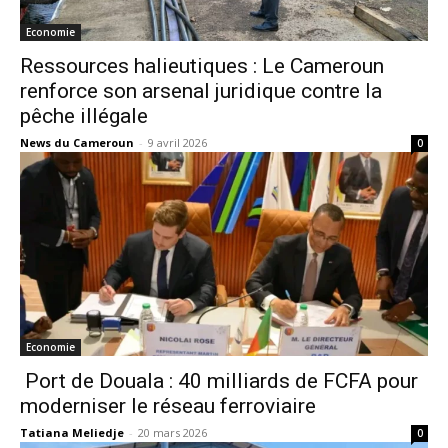
Economie
Ressources halieutiques : Le Cameroun
renforce son arsenal juridique contre la
pêche illégale
News du Cameroun
-
9 avril 2026
0
Economie
Port de Douala : 40 milliards de FCFA pour
moderniser le réseau ferroviaire
Tatiana Meliedje
-
20 mars 2026
0