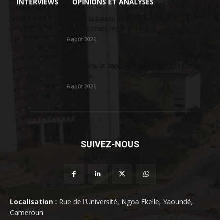
INTERVIEWS
OPINIONS ET ANALYSES
Face à la baisse des prix, le cacao
camerounais regarde vers...
6 août 2026
En 20 ans, le Japon a injecté 363,3 milliards
FCFA au...
6 août 2026
SUIVEZ-NOUS
Localisation :
Rue de l'Université, Ngoa Ekelle, Yaoundé,
Cameroun