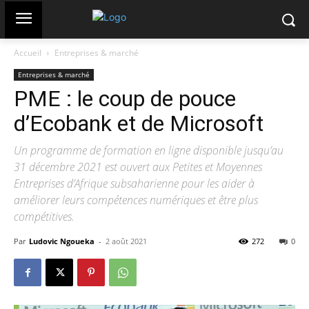
Accueil
Entreprises & marché
Entreprises & marché
PME : le coup de pouce
d’Ecobank et de Microsoft
Un programme de formation en ligne disponible jusqu’au
31 décembre 2021 est ouvert aux Petites et Moyennes
Entreprises d’Afrique subsaharienne pour les aider à
améliorer leurs compétences numériques et être plus
compétitives.
Par
Ludovic Ngoueka
-
2 août 2021
272
0