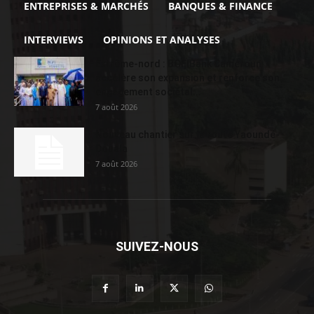
ENTREPRISES & MARCHÉS
BANQUES & FINANCE
INTERVIEWS
OPINIONS ET ANALYSES
Extrême-nord : BGFIBank Cameroun
accélère son expansion et renforce son
engagement sociétal...
7 août 2026
Nouveau chantier sur la route Yaoundé-
Douala
7 août 2026
SUIVEZ-NOUS