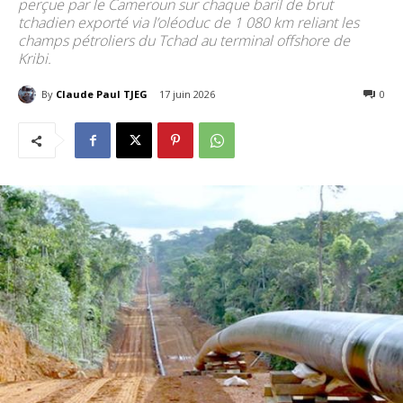
perçue par le Cameroun sur chaque baril de brut
tchadien exporté via l’oléoduc de 1 080 km reliant les
champs pétroliers du Tchad au terminal offshore de
Kribi.
By
Claude Paul TJEG
17 juin 2026
43
0