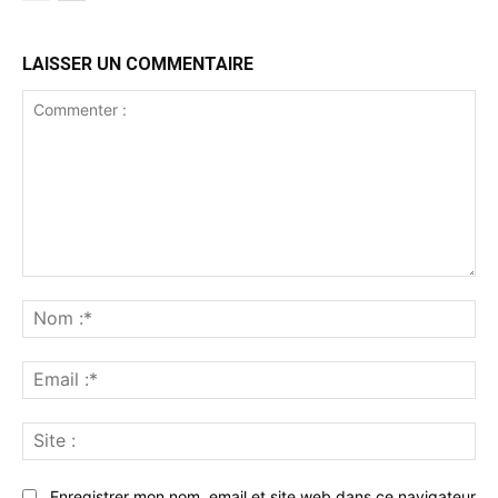
LAISSER UN COMMENTAIRE
Commenter
:
No
:*
Ema
:*
Sit
:
Enregistrer mon nom, email et site web dans ce navigateur