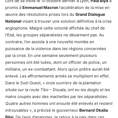
Lors de sa visite le 10 octobre dernier à Lyon,
Paul Biya
a
promis à
Emmanuel Macron
l’accélération de la mise en
œuvre des résolutions prises lors du
Grand Dialogue
National
visant à trouver une solution définitive à la crise
anglophone. Malgré cette volonté affichée du chef de
l’Etat, les groupes séparatistes ne désarment pas. Au
contraire, l’on assiste à une nouvelle montée en
puissance de la violence dans les régions concernées
par la crise. En une semaine seulement plusieurs
personnes ont été tuées, dont un officier de police, un
militaire, un ex-combattant. Alors qu’un prêtre aurait été
enlevé. Les affrontements armés se multiplient en effet.
Dans le Sud-Ouest, «
onze ouvriers de la plantation
située sur la route Tiko – Douala, ont eu les doigts et les
mains coupés avec des machettes par les séparatistes.
Quatre autres hommes ont ensuite été enlevés et restent
introuvables
», a précisé le gouverneur
Bernard Okalia
Bilai
. De l’avis d’analystes, le retour à la paix dans ces