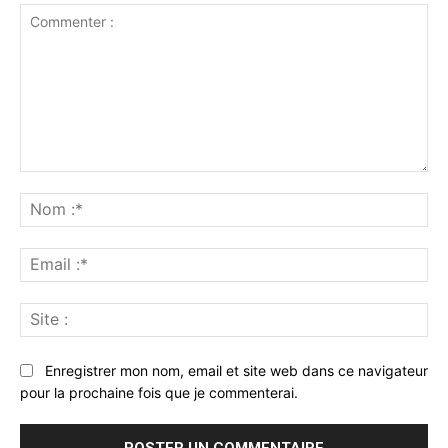
Commenter
:
No
:*
Ema
:*
Sit
:
Enregistrer mon nom, email et site web dans ce navigateur
pour la prochaine fois que je commenterai.