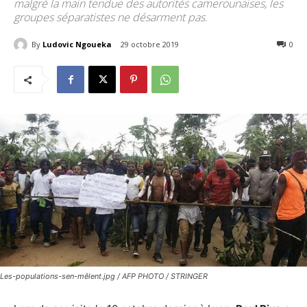
malgré la main tendue des autorités camerounaises, les
groupes séparatistes ne désarment pas.
By
Ludovic Ngoueka
29 octobre 2019
1949
0
Les-populations-sen-mêlent.jpg / AFP PHOTO / STRINGER