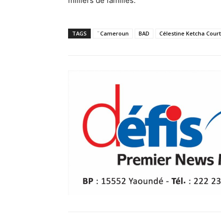
milliers de familles.
TAGS
¨Cameroun
BAD
Célestine Ketcha Cour