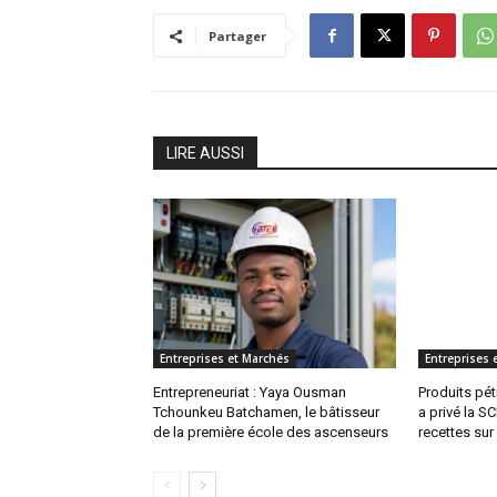
Partager
LIRE AUSSI
Entreprises et Marchés
Entreprises 
Entrepreneuriat : Yaya Ousman
Produits pét
Tchounkeu Batchamen, le bâtisseur
a privé la S
de la première école des ascenseurs
recettes sur