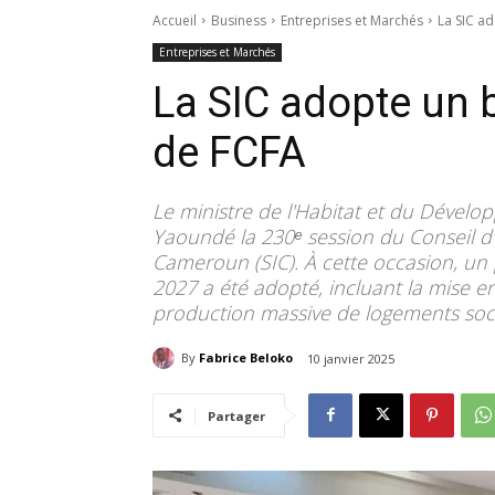
Accueil
Business
Entreprises et Marchés
La SIC a
Entreprises et Marchés
La SIC adopte un 
de FCFA
Le ministre de l'Habitat et du Déve
Yaoundé la 230ᵉ session du Conseil d’
Cameroun (SIC). À cette occasion, un
2027 a été adopté, incluant la mise e
production massive de logements soc
By
Fabrice Beloko
10 janvier 2025
Partager