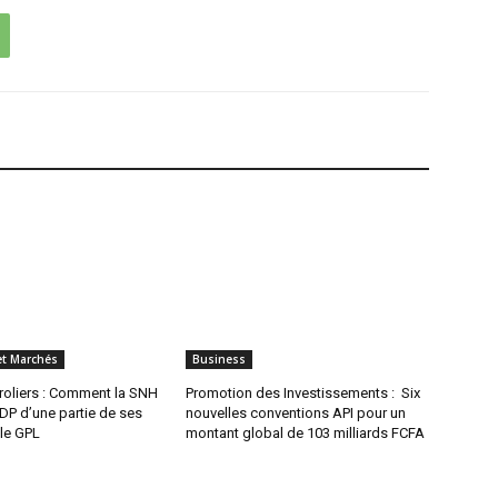
et Marchés
Business
roliers : Comment la SNH
Promotion des Investissements : Six
CDP d’une partie de ses
nouvelles conventions API pour un
 le GPL
montant global de 103 milliards FCFA