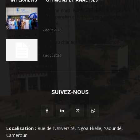
Extrême-nord : BGFIBank Cameroun accélère
son expansion et renforce son engagement
sociétal...
7 août 2026
Nouveau chantier sur la route Yaoundé-
Douala
7 août 2026
SUIVEZ-NOUS
Localisation :
Rue de l'Université, Ngoa Ekelle, Yaoundé,
Cameroun