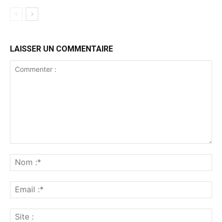
LAISSER UN COMMENTAIRE
Commenter
:
No
:*
Ema
:*
Sit