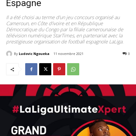
Espagne
Il a été choisi au terme d’un jeu concours organisé au
Cameroun, en Côte d’ivoire et en République
Démocratique du Congo par la filiale camerounaise de
télévision numérique StarTimes, en partenariat avec la
prestigieuse organisation de football espagnole LaLiga.
By
Ludovic Ngoueka
11 novembre 2021
266
0