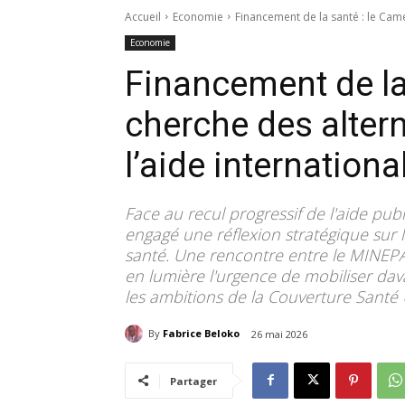
Accueil
Economie
Financement de la santé : le Came
Economie
Financement de la
cherche des altern
l’aide internationa
Face au recul progressif de l'aide p
engagé une réflexion stratégique sur
santé. Une rencontre entre le MINEPA
en lumière l'urgence de mobiliser da
les ambitions de la Couverture Santé 
By
Fabrice Beloko
26 mai 2026
Partager