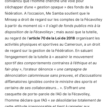
convaincu que l’homme cherche une voie pour
s’échapper d’une «
gestion opaque
» des fonds de la
fédération. A l’occasion, Me Samba soutient que le
Minsep a droit de regard sur les comptes de la Fécavolley
à partir du moment où «
il s’agit de fonds publics mis à la
disposition de la Fécavolley
» ; mais aussi que la tutelle,
au regard de l’
article 70 de la Loi de 2018
organisant les
activités physiques et sportives au Cameroun, a un droit
de regard sur la gestion de la Fédération. En saluant
l’engagement de la tutelle à «
assainir le mouvement
sportif des comportements contraires à l’éthique et au
fair-play
», l’orateur dénonce «
une campagne de
dénonciation calomnieuse sans preuves, et d’accusations
diffamatoires ignobles contre le ministre des sports et
certains de ses collaborateurs…
». S’offrant une
casquette de porte-parole de l’AG de la Fécavolley,
l’homme déclare que l’AG «
se désolidarise totalement de
cette attitude irresponsable et tient à rappeler aux