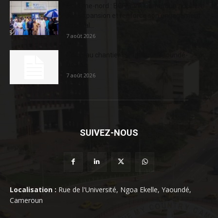
Extrême-nord : BGFIBank Cameroun accélère
son expansion et renforce son engagement
sociétal...
7 août 2026
Nouveau chantier sur la route Yaoundé-
Douala
7 août 2026
SUIVEZ-NOUS
Localisation :
Rue de l'Université, Ngoa Ekelle, Yaoundé,
Cameroun