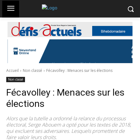
Accueil
Non classé
Fécavolley : Menaces sur les élections
Non classé
Fécavolley : Menaces sur les
élections
Alors que la tutelle a ordonné la relance du processus
électoral, Serge Abouem a opté pour les textes de 2018,
qui excluent ses adversaires. Lesquels promettent de
faire valoir leurs droits.