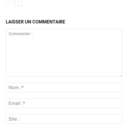
LAISSER UN COMMENTAIRE
Commenter
:
No
:*
Ema
:*
Sit
: