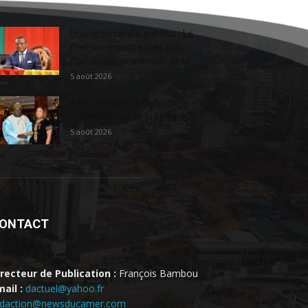
Enseignement supérieur : Le
Premier ministre crée une
Commission nationale de la...
5 août 2026
AFD : Virginie Dago quitte le
Cameroun après près de 390...
5 août 2026
ONTACT
irecteur de Publication :
François Bambou
ail :
dactuel@yahoo.fr
edaction@newsducamer.com