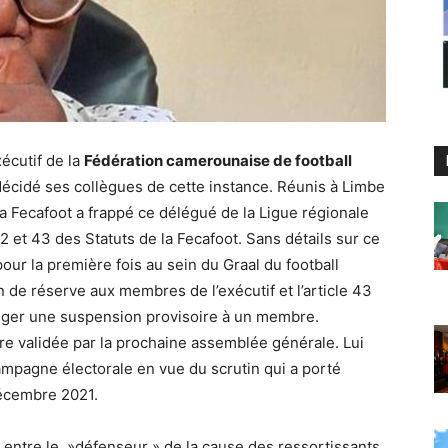
écutif de la
Fédération camerounaise de football
 décidé ses collègues de cette instance. Réunis à Limbe
 la Fecafoot a frappé ce délégué de la Ligue régionale
42 et 43 des Statuts de la Fecafoot. Sans détails sur ce
pour la première fois au sein du Graal du football
on de réserve aux membres de l’exécutif et l’article 43
fliger une suspension provisoire à un membre.
tre validée par la prochaine assemblée générale. Lui
 campagne électorale en vue du scrutin qui a porté
décembre 2021.
e entre le »défenseur » de la cause des ressortissants