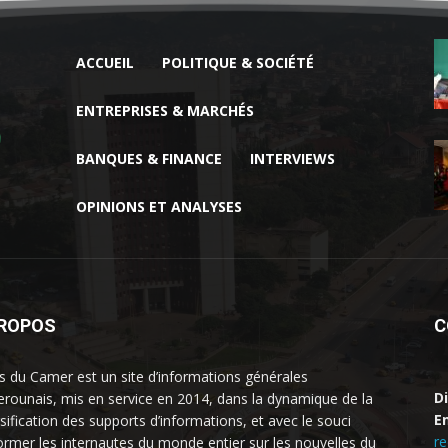
ACCUEIL
POLITIQUE & SOCIÉTÉ
ENTREPRISES & MARCHÉS
BANQUES & FINANCE
INTERVIEWS
OPINIONS ET ANALYSES
PROPOS
C
 du Camer est un site d’informations générales
D
rounais, mis en service en 2014, dans la dynamique de la
Em
rsification des supports d’informations, et avec le souci
r
former les internautes du monde entier sur les nouvelles du