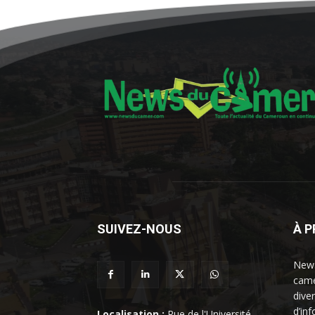
SUIVEZ-NOUS
À 
News
came
dive
d’in
Localisation :
Rue de l'Université,