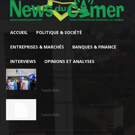
ACCUEIL
POLITIQUE & SOCIÉTÉ
ENTREPRISES & MARCHÉS
BANQUES & FINANCE
INTERVIEWS
OPINIONS ET ANALYSES
Extrême-nord : BGFIBank Cameroun accélère
son expansion et renforce son engagement
sociétal...
7 août 2026
Nouveau chantier sur la route Yaoundé-
Douala
7 août 2026