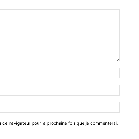
Nom
:*
Email
:*
Site
:
s ce navigateur pour la prochaine fois que je commenterai.