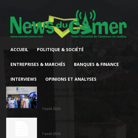
ACCUEIL
POLITIQUE & SOCIÉTÉ
ENTREPRISES & MARCHÉS
BANQUES & FINANCE
INTERVIEWS
OPINIONS ET ANALYSES
Extrême-nord : BGFIBank Cameroun accélère
son expansion et renforce son engagement
sociétal...
7 août 2026
Nouveau chantier sur la route Yaoundé-
Douala
7 août 2026