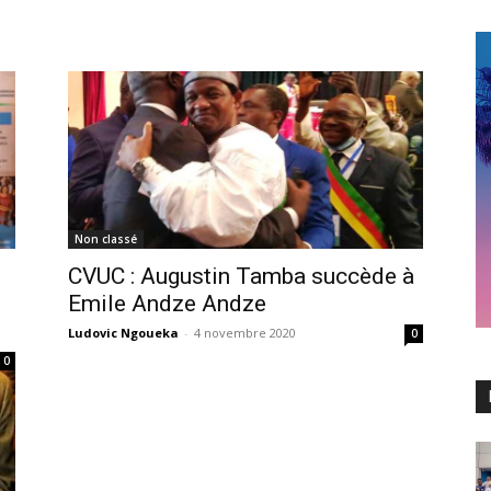
Non classé
CVUC : Augustin Tamba succède à
Emile Andze Andze
Ludovic Ngoueka
-
4 novembre 2020
0
0