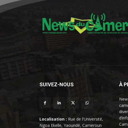
SUIVEZ-NOUS
À 
News
came
dive
d’in
Localisation :
Rue de l'Université,
Came
Ngoa Ekelle, Yaoundé, Cameroun