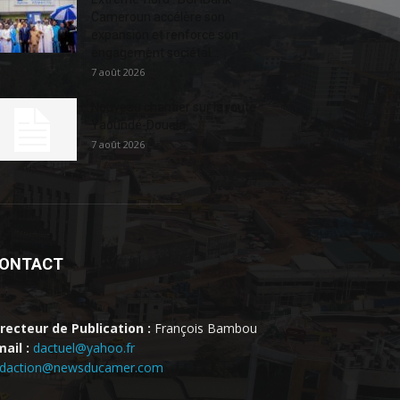
Cameroun accélère son
expansion et renforce son
engagement sociétal...
7 août 2026
Nouveau chantier sur la route
Yaoundé-Douala
7 août 2026
ONTACT
irecteur de Publication :
François Bambou
ail :
dactuel@yahoo.fr
edaction@newsducamer.com