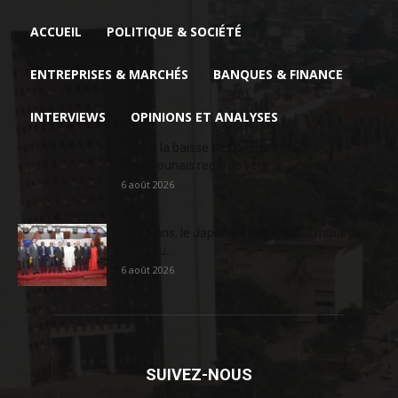
ACCUEIL
POLITIQUE & SOCIÉTÉ
ENTREPRISES & MARCHÉS
BANQUES & FINANCE
INTERVIEWS
OPINIONS ET ANALYSES
Face à la baisse des prix, le cacao
camerounais regarde vers...
6 août 2026
En 20 ans, le Japon a injecté 363,3 milliards
FCFA au...
6 août 2026
SUIVEZ-NOUS