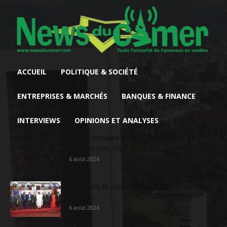
ACCUEIL
POLITIQUE & SOCIÉTÉ
ENTREPRISES & MARCHÉS
BANQUES & FINANCE
INTERVIEWS
OPINIONS ET ANALYSES
Face à la baisse des prix, le cacao
camerounais regarde vers...
6 août 2026
En 20 ans, le Japon a injecté 363,3 milliards
FCFA au...
6 août 2026