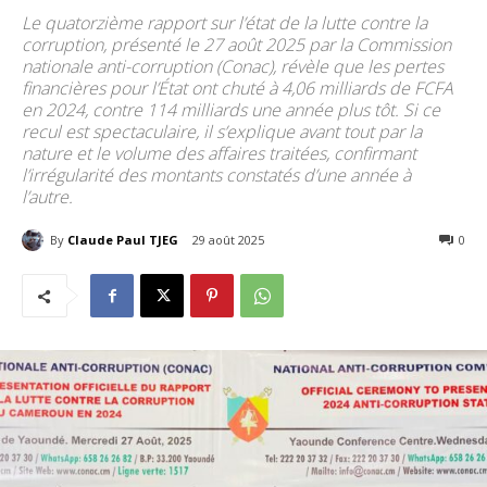
Le quatorzième rapport sur l’état de la lutte contre la
corruption, présenté le 27 août 2025 par la Commission
nationale anti-corruption (Conac), révèle que les pertes
financières pour l’État ont chuté à 4,06 milliards de FCFA
en 2024, contre 114 milliards une année plus tôt. Si ce
recul est spectaculaire, il s’explique avant tout par la
nature et le volume des affaires traitées, confirmant
l’irrégularité des montants constatés d’une année à
l’autre.
By
Claude Paul TJEG
29 août 2025
151
0