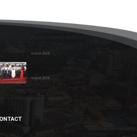
Face à la baisse des prix, le
cacao camerounais regarde
vers...
6 août 2026
En 20 ans, le Japon a injecté
363,3 milliards FCFA au...
6 août 2026
ONTACT